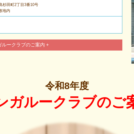
彦島杉田町2丁目3番10号
敷地内
ガルークラブのご案内 +
令和8年度
ンガルークラブのご