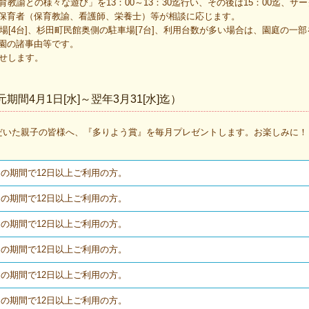
との様々な遊び」を13：00～13：30迄行い、その後は15：00迄、サ
保育者（保育教諭、看護師、栄養士）等が相談に応じます。
場[4台]、杉田町民館奥側の駐車場[7台]、利用台数が多い場合は、園庭の一
園の諸事由等です。
せします。
4月1日[水]～翌年3月31[水]迄）
だいた親子の皆様へ、『多りよう賞』を毎月プレゼントします。お楽しみに！
迄の期間で12日以上ご利用の方。
迄の期間で12日以上ご利用の方。
迄の期間で12日以上ご利用の方。
迄の期間で12日以上ご利用の方。
迄の期間で12日以上ご利用の方。
迄の期間で12日以上ご利用の方。