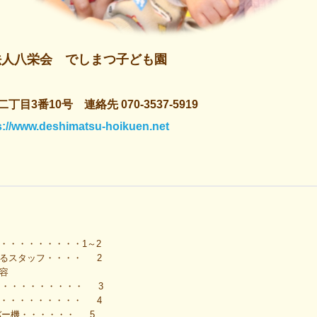
法人八栄会 でしまつ子ども園
二丁目3番10号 連絡先
070-3537-5919
s://www.deshimatsu-hoikuen.net
・・・・・・・・・1～2
わるスタッフ・・・・ 2
容
・・・・・・・・・・
3
・・・・・・・・・・
4
バー機・・・・・・
5