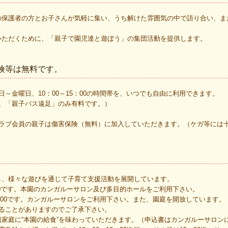
の保護者の方とお子さんが気軽に集い、うち解けた雰囲気の中で語り合い、ま
いただくために、「親子で園児達と遊ぼう」の集団活動を提供します。
険等は無料です。
～金曜日、10：00～15：00の時間帯を、いつでも自由に利用できます。
、「親子バス遠足」のみ有料です。）
クラブ会員の親子は傷害保険（無料）に加入していただきます。（ケガ等には
し、様々な遊びを通じて子育て支援活動を展開しています。
：30です。本園のカンガルーサロン及び多目的ホールをご利用下さい。
5：00です。カンガルーサロンをご利用下さい。また、園庭を開放しています。
ることがありますのでご了承下さい。
組家庭に“本園の給食”を味わっていただきます。（申込書はカンガルーサロン